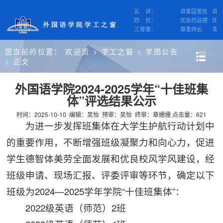
五 讲：
WELCOME TO THE 
讲爱国爱民 讲正
四 优：
优良的品德 优秀
三尊重：
尊重师长 尊重
您当前的位置：
欢迎页
>
学工之窗
>
学团公告
>
正文
外国语学院2024-2025学年“十佳班集
体”评选结果公示
时间：2025-10-10
编辑：吴怡
预审：吴怡
终审：章姗姗
点击量：
621
为进一步发挥班集体在大学生护航行动计划中
的重要作用，不断增强班级凝聚力和向心力，促进
学生德智体美劳全面发展和优良校风学风建设，经
班级申请、现场汇报、评委评审等环节，确定以下
班级为2024—2025学年学院“十佳班集体”：
2022级英语（师范）2班