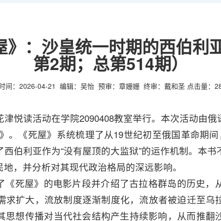
》：沙皇统一时期的西伯利亚
第2期；总第514期）
时间：2026-04-21
编辑：吴怡
预审：章姗姗
终审：戴和圣
点击量：
2
花津悦读活动在学院2090408教室举行。本次活动由
》。《死屋》系统梳理了从19世纪初至俄国革命期间
了西伯利亚作为“没有屋顶的大监狱”的运作机制。本书
民地，并分析对其现代政治格局的深远影响。
了《死屋》的电影片段并介绍了古拉格群岛的历史，
理需求扩大，流放制度逐渐制度化，流放者被迫迁至乌
其思想传播对当代社会结构产生持续影响，从而推翻