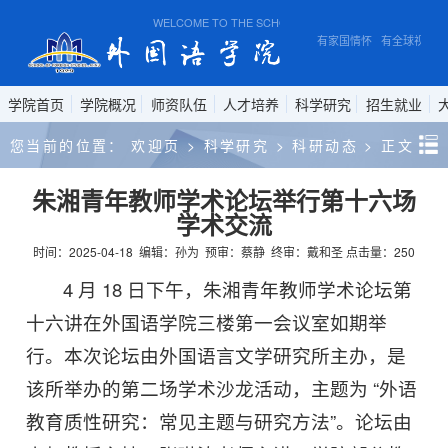
WELCOME TO THE SCHOOL OF FOREIGN STUDIES, ANH
有家国情怀 有全球视野 
学院首页
学院概况
师资队伍
人才培养
科学研究
招生就业
您当前的位置：
欢迎页
>
科学研究
>
科研动态
>
正文
朱湘青年教师学术论坛举行第十六场
学术交流
时间：2025-04-18
编辑：孙为
预审：蔡静
终审：戴和圣
点击量：
250
4 月 18 日下午，朱湘青年教师学术论坛第
十六讲在外国语学院三楼第一会议室如期举
行。本次论坛由外国语言文学研究所主办，是
该所举办的第二场学术沙龙活动，主题为 “外语
教育质性研究：常见主题与研究方法”。论坛由