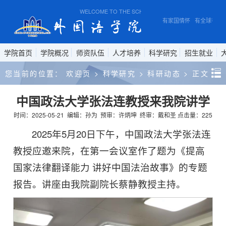
WELCOME TO THE SCHOOL OF FOREIGN STUDIES, AN
有家国情怀 有全球视野 
学院首页
学院概况
师资队伍
人才培养
科学研究
招生就业
您当前的位置：
欢迎页
>
科学研究
>
科研动态
>
正文
中国政法大学张法连教授来我院讲学
时间：2025-05-21
编辑：孙为
预审：许炳坤
终审：戴和圣
点击量：
225
2025年5月20日下午，中国政法大学张法连
教授应邀来院，在第一会议室作了题为《提高
国家法律翻译能力 讲好中国法治故事》的专题
报告。讲座由我院副院长蔡静教授主持。