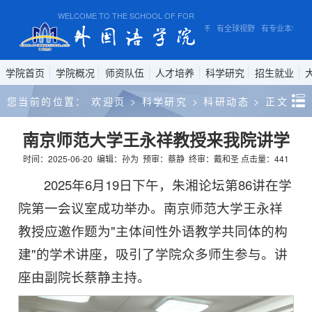
WELCOME TO THE SCHOOL OF FOREIGN STUDIES, ANHUI NORMAL U
有家国情怀 有全球视野 有专业本领
学院首页
学院概况
师资队伍
人才培养
科学研究
招生就业
您当前的位置：
欢迎页
>
科学研究
>
科研动态
>
正文
南京师范大学王永祥教授来我院讲学
时间：2025-06-20
编辑：孙为
预审：蔡静
终审：戴和圣
点击量：
441
2025年6月19日下午，朱湘论坛第86讲在学
院第一会议室成功举办。南京师范大学王永祥
教授应邀作题为"主体间性外语教学共同体的构
建"的学术讲座，
吸引了学院众多师生参与
。讲
座由
副院长
蔡静主持。