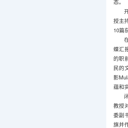
态。
授主
10
蝶汇
的职
民的
影M
蕴和
教授
委副
旗并