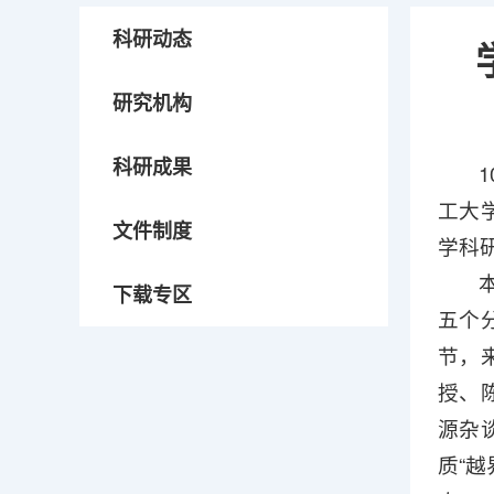
科研动态
研究机构
科研成果
工大
文件制度
学科
下载专区
五个
节，
授、
源杂
质“