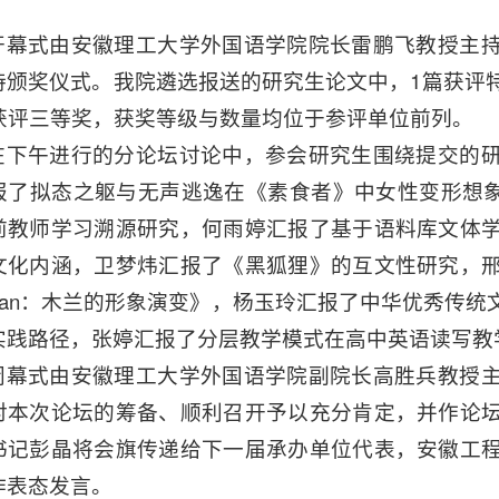
开幕式由安徽理工大学外国语学院院长雷鹏飞教授主
持颁奖仪式。我院遴选报送的研究生论文中，1篇获评特
篇获评三等奖，获奖等级与数量均位于参评单位前列。
在下午进行的分论坛讨论中，参会研究生围绕提交的
报了拟态之躯与无声逃逸在《素食者》中女性变形想
前教师学习溯源研究，何雨婷汇报了基于语料库文体
文化内涵，卫梦炜汇报了《黑狐狸》的互文性研究，
ulan：木兰的形象演变》，杨玉玲汇报了中华优秀传
实践路径，张婷汇报了分层教学模式在高中英语读写教
闭幕式由安徽理工大学外国语学院副院长高胜兵教授
对本次论坛的筹备、顺利召开予以充分肯定，并作论
书记彭晶将会旗传递给下一届承办单位代表，安徽工
作表态发言。