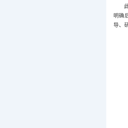
明确
导、