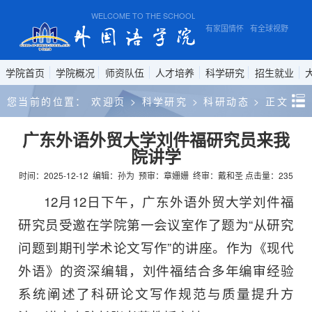
WELCOME TO THE SCHOOL OF FOREIGN STUDIES, ANHUI 
有家国情怀 有全球视野 有专
学院首页
学院概况
师资队伍
人才培养
科学研究
招生就业
您当前的位置：
欢迎页
>
科学研究
>
科研动态
>
正文
广东外语外贸大学刘件福研究员来我
院讲学
时间：2025-12-12
编辑：孙为
预审：章姗姗
终审：戴和圣
点击量：
235
12月12日下午，广东外语外贸大学刘件福
研究员受邀在学院第一会议室作了题为“从研究
问题到期刊学术论文写作”的讲座。作为《现代
外语》的资深编辑，刘件福结合多年编审经验
系统阐述了科研论文写作规范与质量提升方