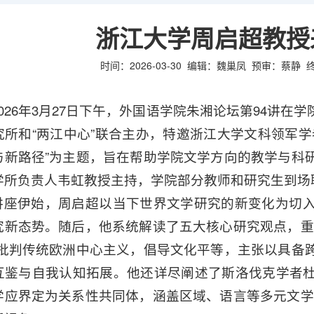
浙江大学周启超教授
时间：2026-03-30
编辑：魏巢凤
预审：蔡静
2026年3月27日下午，外国语学院朱湘论坛第94讲
究所和“
两江中心
”联合主办，特邀浙江大学文科领军学
与新路径”为主题，旨在帮助学院文学方向的教学与科
学所负责人韦虹教授主持，学院部分教师和研究生到场
讲座伊始，周启超以当下世界文学研究的新变化为切
究新态势。随后，他系统解读了五大核心研究观点，重
，批判传统欧洲中心主义，倡导文化平等，主张以具备
互鉴与自我认知拓展。他还详尽阐述了斯洛伐克学者杜里
学应界定为关系性共同体，涵盖区域、语言等多元文学