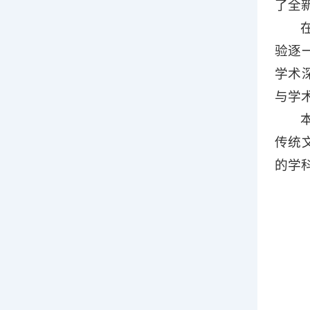
了全
验逐
学术
与学
传统
的学