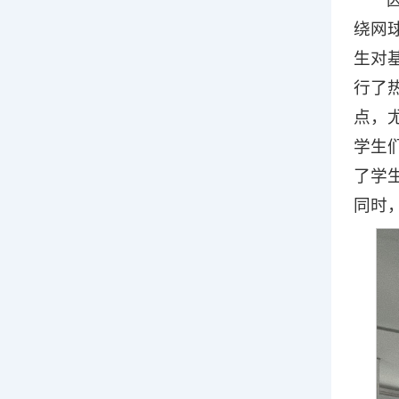
绕网
生对
行了
点，
学生
了学
同时