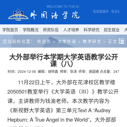
WELCOME TO THE SCHOOL OF FOREIGN STUDIES, A
有家国情怀 有全球视野
学院首页
学院概况
师资队伍
人才培养
科学研究
招生就业
您当前的位置：
欢迎页
>
大学外语
>
教学研究
>
正文
大外部举行本学期大学英语教学公开
课（八）
时间：2024-12-06
编辑：胡祥鑫
预审：张涛
终审：谢超峰
点击量：
247
11月22日上午，大外部在花津校区教学楼
2050501教室举行《大学英语（Ⅲ）》教学公开
课，主讲教师为钱渝老师。本次教学内容为
《新视野大学英语》第三单元Text A “Audrey
Hepburn: A True Angel in the World”，大外部部