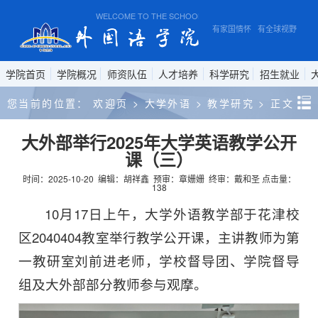
WELCOME TO THE SCHOOL OF FOREIGN STUDIES, ANHUI 
有家国情怀 有全球视野 有专
学院首页
学院概况
师资队伍
人才培养
科学研究
招生就业
您当前的位置：
欢迎页
>
大学外语
>
教学研究
>
正文
大外部举行2025年大学英语教学公开
课（三）
时间：2025-10-20
编辑：胡祥鑫
预审：章姗姗
终审：戴和圣
点击量：
138
10月17日上午，大学外语教学部于花津校
区2040404教室举行教学公开课，主讲教师为第
一教研室刘前进老师，学校督导团、学院督导
组及大外部部分教师参与观摩。