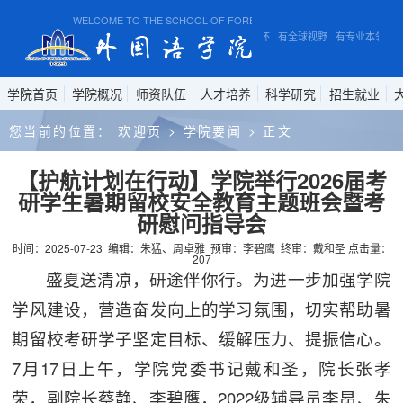
WELCOME TO THE SCHOOL OF FOREIGN STUDIES, ANHUI NORMAL UNI
有家国情怀 有全球视野 有专业本领
学院首页
学院概况
师资队伍
人才培养
科学研究
招生就业
您当前的位置：
欢迎页
>
学院要闻
>
正文
【护航计划在行动】学院举行2026届考
研学生暑期留校安全教育主题班会暨考
研慰问指导会
时间：2025-07-23
编辑：朱猛、周卓雅
预审：李碧鹰
终审：戴和圣
点击量：
207
盛夏送清凉，研途伴你行。为进一步加强学院
学风建设，营造奋发向上的学习氛围，切实帮助暑
期留校考研学子坚定目标、缓解压力、提振信心。
7月17日上午，学院党委书记戴和圣，院长张孝
荣，副院长蔡静、李碧鹰，2022级辅导员李昂、朱