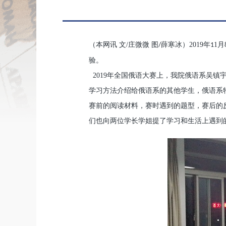
（本网讯
文
/
庄微微 图
薛寒冰
）
2019
年
1
月
/
1
验。
2019
年全国俄语大赛上，我院俄语系吴镇
学习方法介绍给俄语系的其他学生，俄语系
赛前的阅读材料，赛时遇到的题型，赛后的
们也向两位学长学姐提了学习和生活上遇到