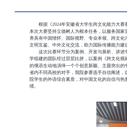
根据
《
2024年安徽省大学生跨文化能力大赛
本次大赛坚持立德树人为根本任务，以服务国家
养具有中国情怀、国际视野、专业本领、跨文化
文明互鉴、中外文化交流，助力国际传播能力建
这次
比赛环节
分为
案例
、
开发与展析、讲述
学组建的团队经过层层比拼，
以案例《跨文化视
的
俄语
生动地演绎一个个创意新颖、主题突出的
省内不同高校的对手，我院参赛选手自信
阐述
，
院
学生的外语综合素质，对中国文化的自信与热
绩。