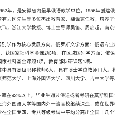
52年，是安徽省内最早俄语教学单位。1956年创建俄
曾有力冈先生等多位杰出教育家、翻译家任教，培养了
文飞，浙江大学教授、博士生导师吴笛、周启超，南京
国别学作为核心发展方向。俄罗斯文学方面：俄语专业出
”，获国家社科基金课题3项。在区域国别学方面：俄
家社科基金课题1项，教育部科研课题1项。
其中具有高级职称教师6人，具有博士学位教师11人
京师范大学、上海外国语大学、四川大学、吉林大学等
。
业率在92%以上，毕业生通过保送或者考研在莫斯科
上海外国语大学等国内外一流高校继续深造，或在世界5
业在全国专四、专八等级考试中平均分高出全国十几个