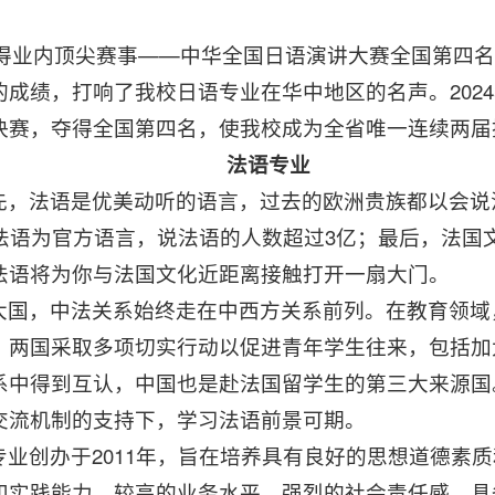
矜矜获得业内顶尖赛事——中华全国日语演讲大赛全国第
成绩，打响了我校日语专业在华中地区的名声。2024
决赛，夺得全国第四名，使我校成为全省唯一连续两届
法语专业
先，法语是优美动听的语言，过去的欧洲贵族都以会说
以法语为官方语言，说法语的人数超过3亿；最后，法国
法语将为你与法国文化近距离接触打开一扇大门。
大国，中法关系始终走在中西方关系前列。在教育领域
。两国采取多项切实行动以促进青年学生往来，包括加
中得到互认，中国也是赴法国留学生的第三大来源国。2
交流机制的支持下，学习法语前景可期。
业创办于2011年，旨在培养具有良好的思想道德素
和实践能力、较高的业务水平、强烈的社会责任感，具