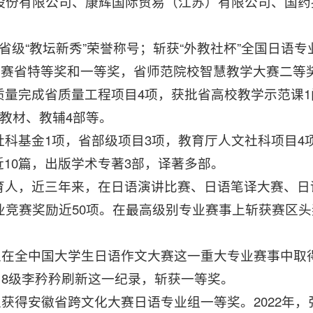
股份有限公司、康辉国际贸易（江苏）有限公司、国药
省级“教坛新秀”荣誉称号；斩获“外教社杯”全国日语
大赛省特等奖和一等奖，省师范院校智慧教学大赛二等
质量完成省质量工程项目4项，获批省高校教学示范课1
教材、教辅4部等。
社科基金1项，省部级项目3项，教育厅人文社科项目4
近10篇，出版学术专著3部，译著多部。
育人，近三年来，在日语演讲比赛、日语笔译大赛、日
业竞赛奖励近50项。在最高级别专业赛事上斩获赛区
7级学生在全中国大学生日语作文大赛这一重大专业赛事中
018级李矜矜刷新这一纪录，斩获一等奖。
级学生获得安徽省跨文化大赛日语专业组一等奖。2022