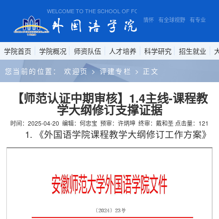
WELCOME TO THE SCHOOL OF FOREIGN STUDIES, ANHUI NORMAL U
有家国情怀 有全球视野 有专业本领
学院首页
学院概况
师资队伍
人才培养
科学研究
招生就业
您当前的位置：
欢迎页
>
评建专栏
>
正文
【师范认证中期审核】1.4主线-课程教
学大纲修订支撑证据
时间：2025-04-20
编辑：何忠宝
预审：许炳坤
终审：戴和圣
点击量：
121
1. 《外国语学院课程教学大纲修订工作方案》