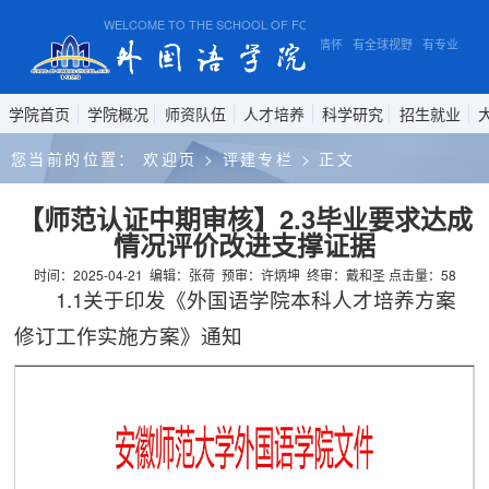
WELCOME TO THE SCHOOL OF FOREIGN STUDIES, ANHUI NORMAL
有家国情怀 有全球视野 有专业本领
学院首页
学院概况
师资队伍
人才培养
科学研究
招生就业
您当前的位置：
欢迎页
>
评建专栏
>
正文
【师范认证中期审核】2.3毕业要求达成
情况评价改进支撑证据
时间：2025-04-21
编辑：张荷
预审：许炳坤
终审：戴和圣
点击量：
58
1.1关于印发《外国语学院本科人才培养方案
修订工作实施方案》通知