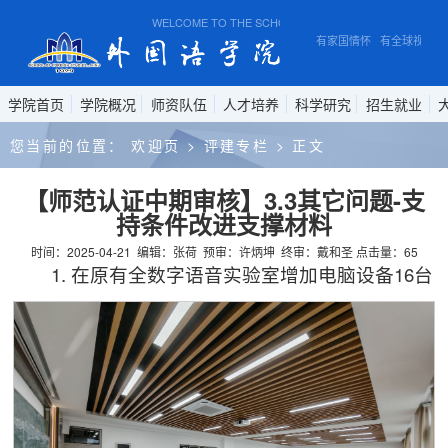
WELCOME TO THE SCHOOL OF FOREIGN STUDIES, ANH
有家国情怀 有全球视野 
学院首页
学院概况
师资队伍
人才培养
科学研究
招生就业
您当前的位置：
欢迎页
>
评建专栏
>
正文
【师范认证中期审核】3.3其它问题-支
持条件改进支撑材料
时间：2025-04-21
编辑：张荷
预审：许炳坤
终审：戴和圣
点击量：
65
1. 在原有全数字语音实验室增加电脑设备16台