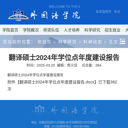
WELCOME TO THE SCHOOL OF FOREIGN STUDIES, 
有家国情怀 有全球视
学院首页
学院概况
师资队伍
人才培养
科学研究
招生就业
您当前的位置：
欢迎页
>
科学研究
>
科研动态
>
正文
翻译硕士2024年学位点年度建设报告
时间：2025-03-20
编辑：熊义信
点击量：
284
翻译硕士2024年学位点年度建设报告
附件【
翻译硕士2024年学位点年度建设报告.docx
】已下载
382
次
地址：安徽省芜湖市九华南路189号安徽师范大学花津校区
邮编：241002
联系电话：0553-5910580