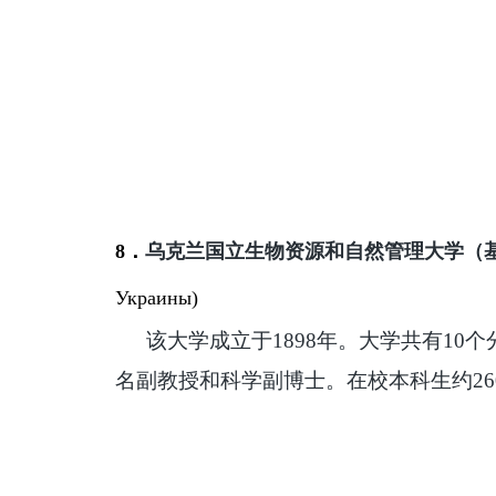
8．
乌克兰国立生物资源和自然
管理
大学（
Украины)
该大学成立于
1898年。大学共有10个
名副教授和科学
副博士。在校本科生约
26