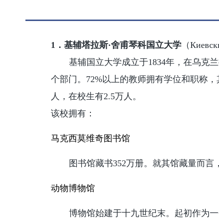
1．
基辅塔拉斯
·舍甫琴科
国立
大学
（
Киевск
基辅国立大学成立于1834年，在乌克兰
个部门。72%以上的教师拥有学位和职称，
人，在校生有2.5万人。
该校拥有：
马克西莫维奇图书馆
图书馆藏书352万册。就其馆藏量而
动物博物馆
博物馆始建于十九世纪末。起初作为一