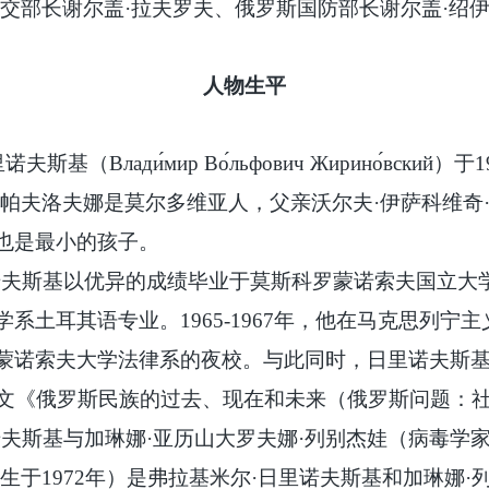
外交部长谢尔盖·拉夫罗夫、俄罗斯国防部长谢尔盖·绍
人物生平
里诺夫斯基（
Влади́мир Во́льфович Жирино́вский
）于
·帕夫洛夫娜是莫尔多维亚人，父亲沃尔夫·伊萨科维奇
也是最小的孩子。
里诺夫斯基以优异的成绩毕业于莫斯科罗蒙诺索夫国立大学
土耳其语专业。1965-1967年，他在马克思列宁主
蒙诺索夫大学法律系的夜校。与此同时，日里诺夫斯基还
论文《俄罗斯民族的过去、现在和未来（俄罗斯问题：
里诺夫斯基与加琳娜·亚历山大罗夫娜·列别杰娃（病毒
生于1972年）是弗拉基米尔·日里诺夫斯基和加琳娜