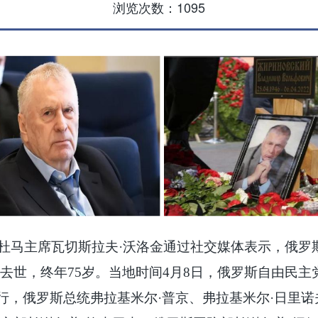
浏览次数：
1095
国家杜马主席瓦切斯拉夫·沃洛金通过社交媒体表示，俄
去世，终年75岁。当地时间4月8日，俄罗斯自由民
行，俄罗斯总统
弗拉基米尔
·
普京
、弗拉基米尔
·日里