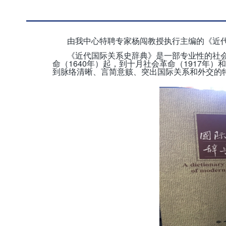
由我中心特聘专家杨闯教授执行主编的《近
《近代国际关系史辞典》是一部专业性的社会
1640
1917
命（
年）起，到十月社会革命（
年）和
到脉络清晰、言简意赅、突出国际关系和外交的