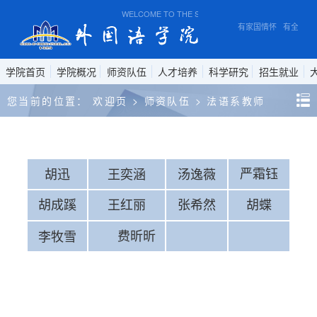
WELCOME TO THE SCHOOL OF FOREIGN STUDIES,
有家国情怀 有全球视
学院首页
学院概况
师资队伍
人才培养
科学研究
招生就业
您当前的位置：
欢迎页
>
师资队伍
>
法语系教师
严霜钰
胡迅
王奕涵
汤逸薇
胡成蹊
王红丽
张希然
胡蝶
费昕昕
李牧雪