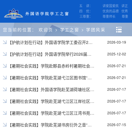
五 讲：
WELCOME TO THE S
讲爱国爱民 讲正直
四 优：
优良的品德 优秀的
三尊重：
尊重师长 尊重科
您当前的位置：
欢迎页
>
学工之窗
>
学团风采
【护航计划在行动】外国语学院学工委召开2026年第2次会议暨2026届毕业生就业工作推进会
2026-03-19
【护航计划在行动】外国语学院举行2026届考研冲刺指导慰问会
2025-12-02
【暑期社会实践】学院赴黟县赤岭村暑期社会实践顺利开展
2026-07-21
【暑期社会实践】学院赴芜湖弋江区图书馆“语你同习”暑期社会实践顺利开展
2026-07-21
【暑期社会实践】外国语学院赴芜湖荷塘社区“语你童行”暑期社会实践顺利开展
2026-07-17
【暑期社会实践】学院赴芜湖弋江区江岸社区“语你童行”暑期社会实践顺利开展
2026-07-17
【暑期社会实践】学院赴芜湖弋江区江湾书苑“语你童行”暑期社会实践顺利开展
2026-07-17
【暑期社会实践】学院赴芜湖书房衍外之音“语你童行”暑期社会实践顺利开展
2026-07-15