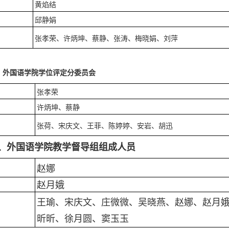
黄焰结
邱静娟
张孝荣、许炳坤、蔡静、张涛、梅晓娟、刘萍
、外国语学院学位评定分委员会
张孝荣
许炳坤、蔡静
张荷、宋庆文、王菲、陈婷婷、安岩、胡迅
、外国语学院教学督导组组成人员
赵娜
赵月娥
王瑜、宋庆文、庄微微、吴晓燕、
赵娜、
赵月
昕昕、徐月圆、窦玉玉