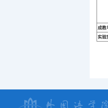
成教
实验