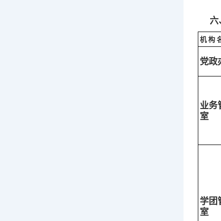
六
机
构
党政
业务
室
学团
室