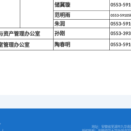
储冀璇
0553-591
范明雨
0553-59105
朱润
0553-591
孙刚
与资产管理办公室
0553-393
陶春明
室管理办公室
0553-591
地址：安徽省芜湖市九华南
版权所有：安徽师范大学外国语学院 COPYR