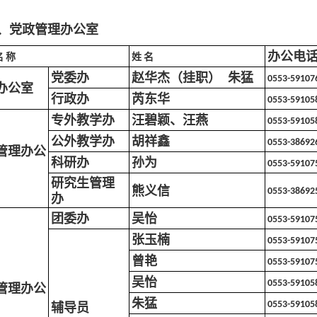
、党政管理办公室
办公电
名
称
姓
名
党委办
赵华杰（挂职） 朱猛
0553-5910
7
办公室
行政办
芮东华
0553-59105
专外
教学办
汪碧颖、汪燕
0553-59105
公外教学办
胡祥鑫
0553-38692
管理办公
科研办
孙为
0553-5910
7
研究生管理
熊义信
0553-
38692
办
团委办
吴怡
0553-5910
7
张玉楠
0553-5910
7
曾艳
0553-5910
7
吴怡
0553-59105
管理办公
朱猛
辅导员
0553-59105