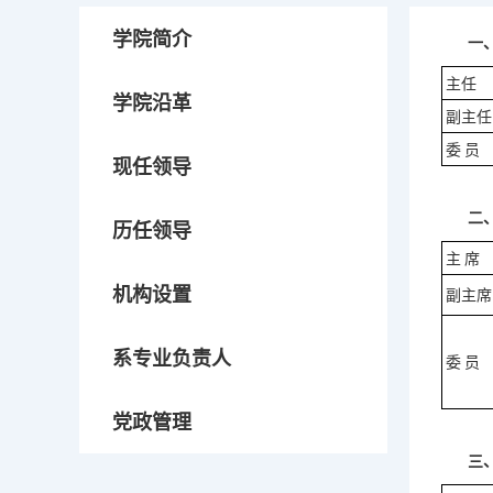
学院简介
一
主任
学院沿革
副主任
委
员
现任领导
二
历任领导
主
席
机构设置
副主席
系专业负责人
委
员
党政管理
三