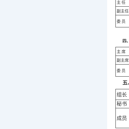
主
任
副主任
委
员
四
主
席
副主席
委
员
五
组长
秘书
成员