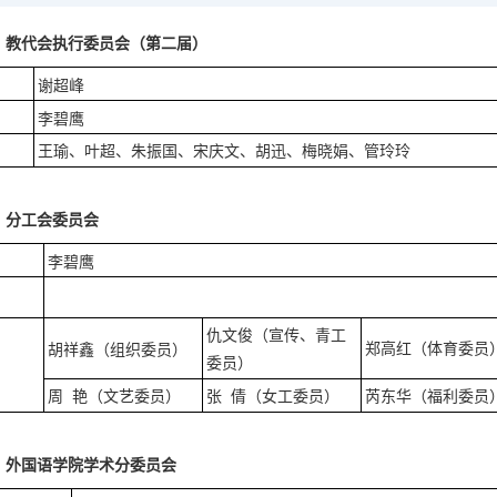
、教代会执行委员会
（第二届）
谢超峰
李碧鹰
王瑜、叶超、朱振国、宋庆文、胡迅、梅晓娟、管玲玲
、分工会委员会
李碧鹰
仇文俊（
、青工
宣传
郑高红
胡祥鑫（组织委员）
（体育委员
委员）
芮东华
周
艳
（文艺委员）
张
倩
（女工委员）
（福利委员
、外国语学院学术分委员会