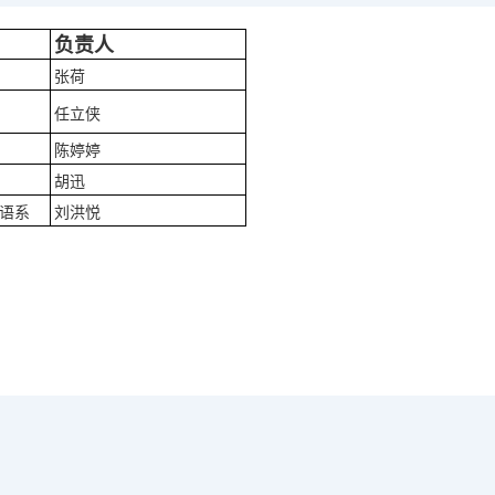
负责人
张荷
任立侠
陈婷婷
胡迅
语系
刘洪悦