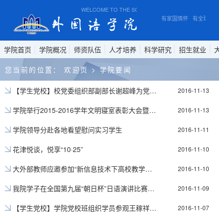
WELCOME TO THE SCHOOL OF FOREIGN STUDIES, 
有家国情怀 有全球视野
学院首页
学院概况
师资队伍
人才培养
科学研究
招生就业
您当前的位置：
欢迎页
>
学院要闻
【学生党校】校党委组织部副部长谢超峰为党校班学员授课
2016-11-13
学院举行2015-2016学年文明寝室表彰大会暨寝室民主生活会动员会
2016-11-13
学院领导分赴各地看望慰问实习学生
2016-11-11
花津悦谈，悦享“10·25”
2016-11-10
大外部教师应邀参加“新信息技术下高校教学变革与创新”学术研讨会
2016-11-10
我院学子在全国第九届“朝日杯”日语演讲比赛总决赛获三等奖
2016-11-09
【学生党校】学院党校班组织学员参观王稼祥纪念园
2016-11-07