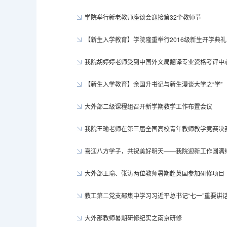
学院举行新老教师座谈会迎接第32个教师节
【新生入学教育】学院隆重举行2016级新生开学典礼
我院胡婷婷老师受到中国外文局翻译专业资格考评中
【新生入学教育】余国升书记与新生漫谈大学之“学”
大外部二级课程组召开新学期教学工作布置会议
我院王瑜老师在第三届全国高校青年教师教学竞赛决
喜迎八方学子，共祝美好明天——我院迎新工作圆满
大外部王瑜、张涛两位教师暑期赴英国参加研修项目
教工第二党支部集中学习习近平总书记“七一”重要讲
大外部教师暑期研修纪实之南京研修