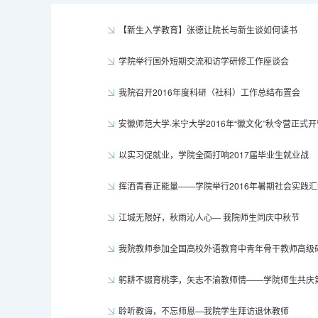
【新生入学教育】张德让院长与新生谈如何读书
学院举行国外短期交流和访学研修工作座谈会
我院召开2016年度科研（社科）工作总结布置会
安徽师范大学·米宁大学2016年“徽文化”秋令营正式开
以实习促就业，学院全面打响2017届毕业生就业战
挥洒青春正能量——学院举行2016年暑期社会实践
江城无限好，秋雨沁人心— 我院师生同庆中秋节
我院教师参加全国高校外语教育中青年骨干教师高级
躬耕不辍育桃李，矢志不渝教师情——学院师生共庆第
聆听教诲，不忘师恩—我院学生拜访退休教师