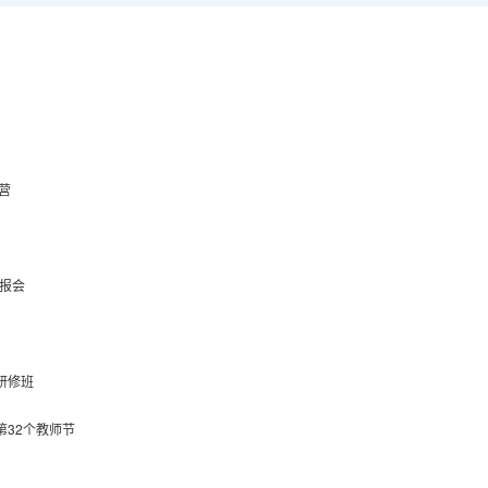
营
汇报会
研修班
32个教师节