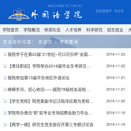
WELCOME TO THE SCHOOL OF FOREIGN STUDIES, A
有家国情怀 有全球视野
学院首页
学院概况
师资队伍
人才培养
科学研究
招生就业
您当前的位置：
欢迎页
>
学院要闻
我院学子在第22届“21世纪~可口可乐杯”全国英语演讲比赛中斩获佳绩
2016-11-23
【勇往职前】学院举办2018届毕业生考研交流会
2016-11-22
我院参加第13届华东地区外语论坛
2016-11-21
峥嵘岁月，初心依旧——我院78级校友返校交流
2016-11-21
【学生党校】院党委副书记汪贻洋应邀为党校班学员授课
2016-11-20
学院举办勇往“职”前专业专场招聘会助力毕业生就业
2016-11-19
【两学一做】研究生党支部召开第三专题讨论会
2016-11-19