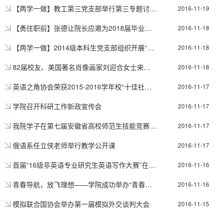
【两学一做】教工第三党支部举行第三专题讨论会
2016-11-19
【勇往职前】张德让院长应邀为2018届毕业生做考研辅导
2016-11-18
【两学一做】2014级本科生党支部组织开展“坚守纪律底线，培养高尚情操”学习会
2016-11-18
82届校友、美国著名肖像画家刘迎合女士来我院作“在美生活奋斗35年心得点滴”报告
2016-11-18
英语之角协会荣获2015-2016学年校“十佳社团”称号
2016-11-17
学院召开科研工作新政宣传会
2016-11-17
我院学子在第七届安徽省高校师范生技能竞赛中斩获佳绩
2016-11-17
俄语系任立侠老师举行教学公开课
2016-11-17
首届“16级非英语专业研究生英语写作大赛”在我校成功举办及获奖名单公布
2016-11-16
青春导航，放飞理想——学院成功举办“青春导航”优秀大学生事迹报告会
2016-11-16
模拟联合国协会举办第一届模拟外交谈判大会
2016-11-15