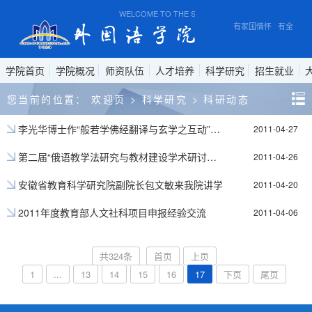
WELCOME TO THE SCHOOL OF FOREIGN STUDIES, 
有家国情怀 有全球视
学院首页
学院概况
师资队伍
人才培养
科学研究
招生就业
您当前的位置：
欢迎页
>
科学研究
>
科研动态
李光华博士作“般若学佛经翻译与玄学之互动”学术讲座
2011-04-27
第二届“俄语教学法研究与教材建设学术研讨会”在北京举行
2011-04-26
安徽省教育科学研究院副院长包文敏来我院讲学
2011-04-20
2011年度教育部人文社科项目申报经验交流
2011-04-06
共324条
首页
上页
1
...
13
14
15
16
17
下页
尾页