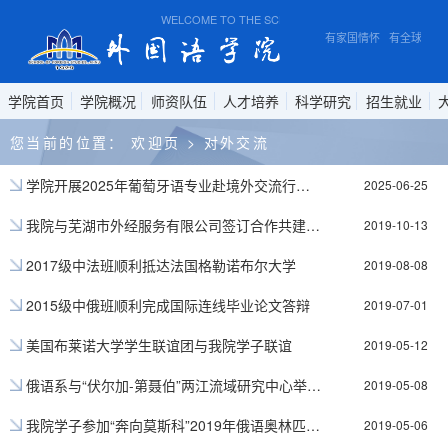
WELCOME TO THE SCHOOL OF FOREIGN STUDIES, A
有家国情怀 有全球视野
学院首页
学院概况
师资队伍
人才培养
科学研究
招生就业
您当前的位置：
欢迎页
>
对外交流
学院开展2025年葡萄牙语专业赴境外交流行前教育培训会
2025-06-25
我院与芜湖市外经服务有限公司签订合作共建就业实习基地协议
2019-10-13
2017级中法班顺利抵达法国格勒诺布尔大学
2019-08-08
2015级中俄班顺利完成国际连线毕业论文答辩
2019-07-01
美国布莱诺大学学生联谊团与我院学子联谊
2019-05-12
俄语系与“伏尔加-第聂伯”两江流域研究中心举办乌克兰国情讲座
2019-05-08
我院学子参加“奔向莫斯科”2019年俄语奥林匹克竞赛
2019-05-06